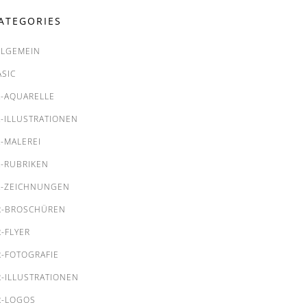
ATEGORIES
LLGEMEIN
ASIC
A-AQUARELLE
A-ILLUSTRATIONEN
A-MALEREI
A-RUBRIKEN
A-ZEICHNUNGEN
R-BROSCHÜREN
R-FLYER
R-FOTOGRAFIE
R-ILLUSTRATIONEN
R-LOGOS