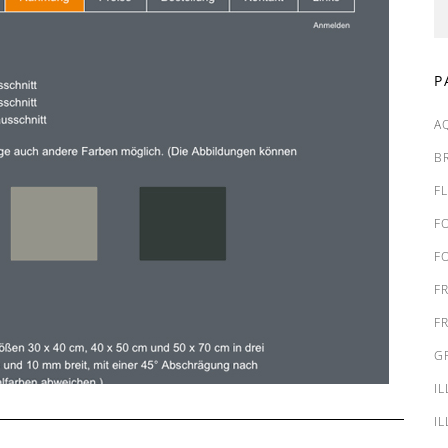
P
A
B
F
F
F
F
F
G
I
I