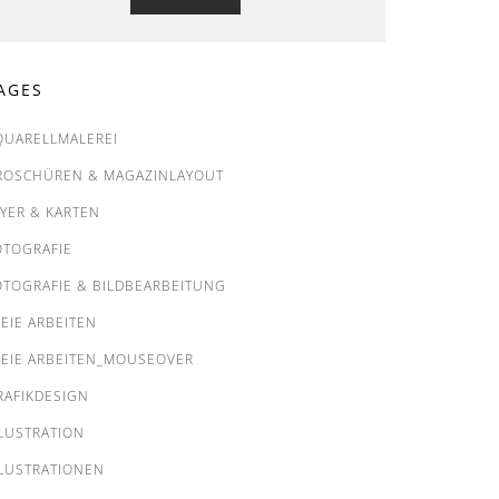
AGES
QUARELLMALEREI
ROSCHÜREN & MAGAZINLAYOUT
LYER & KARTEN
OTOGRAFIE
OTOGRAFIE & BILDBEARBEITUNG
REIE ARBEITEN
REIE ARBEITEN_MOUSEOVER
RAFIKDESIGN
LLUSTRATION
LLUSTRATIONEN