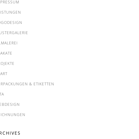
MPRESSUM
EISTUNGEN
OGODESIGN
USTERGALERIE
LMALEREI
LAKATE
ROJEKTE
TART
ERPACKUNGEN & ETIKETTEN
TA
EBDESIGN
EICHNUNGEN
RCHIVES