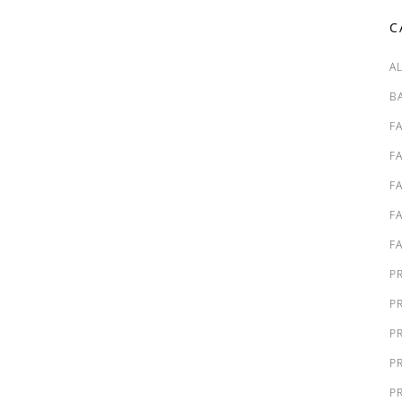
C
A
B
F
F
F
F
F
P
P
P
P
P