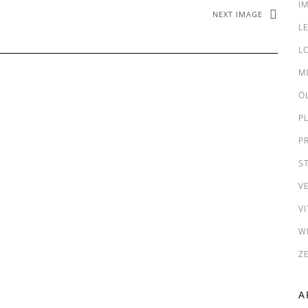
I
NEXT IMAGE
L
L
M
Ö
P
P
S
V
VI
W
Z
A