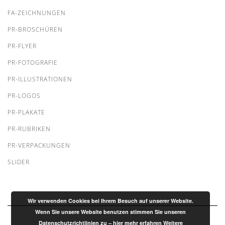
FA-ZEICHNUNGEN
PR-BROSCHÜREN
PR-FLYER
PR-FOTOGRAFIE
PR-ILLUSTRATIONEN
PR-LOGOS
PR-PLAKATE
PR-RUBRIKEN
PR-VERPACKUNGEN
SLIDER
Wir verwenden Cookies bei Ihrem Besuch auf unserer Website.
Wenn Sie unsere Website benutzen stimmen Sie unseren
Datenschutzrichtlinien zu – hier mehr erfahren
Weitere