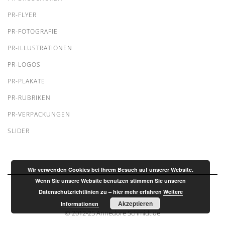
PR-FLYER
PR-FOTOGRAFIE
PR-ILLUSTRATIONEN
PR-LOGOS
PR-PLAKATE
PR-RUBRIKEN
PR-VERPACKUNGEN
SLIDER
Wir verwenden Cookies bei Ihrem Besuch auf unserer Website.
Wenn Sie unsere Website benutzen stimmen Sie unseren
Datenschutzrichtlinien zu – hier mehr erfahren
Weitere
Akzeptieren
Informationen
© 2012-25 Annedore Schmidt.de