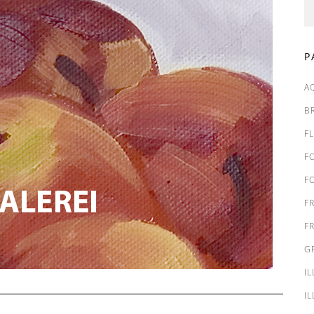
P
A
B
F
F
F
F
F
G
I
I