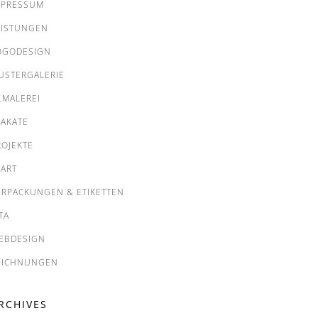
MPRESSUM
EISTUNGEN
OGODESIGN
USTERGALERIE
LMALEREI
LAKATE
ROJEKTE
TART
ERPACKUNGEN & ETIKETTEN
TA
EBDESIGN
EICHNUNGEN
RCHIVES