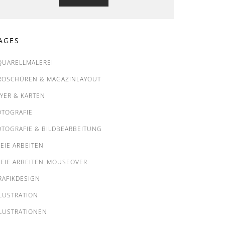
AGES
QUARELLMALEREI
ROSCHÜREN & MAGAZINLAYOUT
LYER & KARTEN
OTOGRAFIE
OTOGRAFIE & BILDBEARBEITUNG
REIE ARBEITEN
REIE ARBEITEN_MOUSEOVER
RAFIKDESIGN
LLUSTRATION
LLUSTRATIONEN