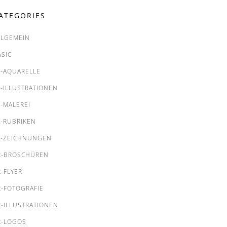
ATEGORIES
LLGEMEIN
ASIC
A-AQUARELLE
A-ILLUSTRATIONEN
A-MALEREI
A-RUBRIKEN
A-ZEICHNUNGEN
R-BROSCHÜREN
R-FLYER
R-FOTOGRAFIE
R-ILLUSTRATIONEN
R-LOGOS