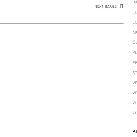
I
NEXT IMAGE
L
L
M
Ö
P
P
S
V
VI
W
Z
A