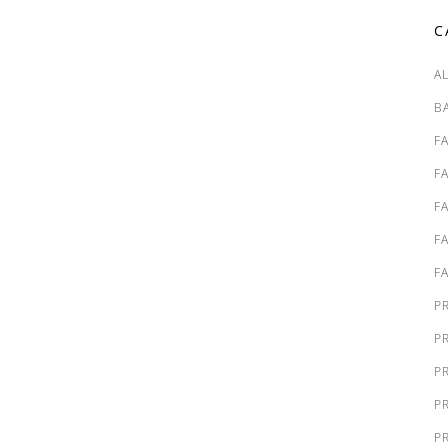
C
A
B
F
F
F
F
F
P
P
P
P
P