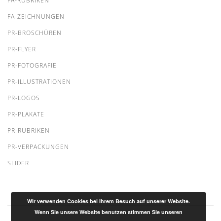
FA-RUBRIKEN
FA-ZEICHNUNGEN
PR-BROSCHÜREN
PR-FLYER
PR-FOTOGRAFIE
PR-ILLUSTRATIONEN
PR-LOGOS
PR-PLAKATE
PR-RUBRIKEN
PR-VERPACKUNGEN
SLIDER
Wir verwenden Cookies bei Ihrem Besuch auf unserer Website.
Wenn Sie unsere Website benutzen stimmen Sie unseren