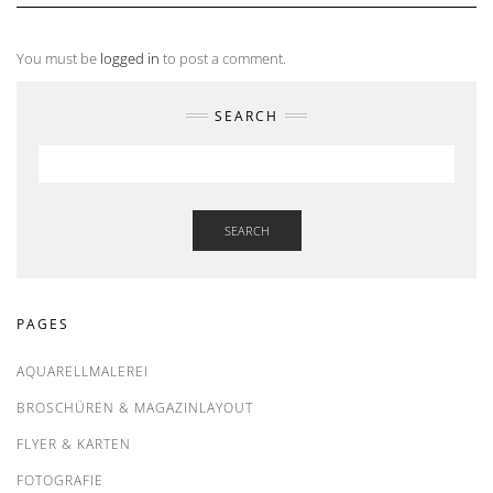
You must be
logged in
to post a comment.
SEARCH
SEARCH
PAGES
AQUARELLMALEREI
BROSCHÜREN & MAGAZINLAYOUT
FLYER & KARTEN
FOTOGRAFIE