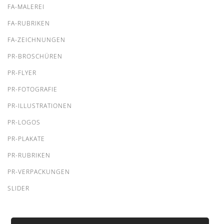
FA-MALEREI
FA-RUBRIKEN
FA-ZEICHNUNGEN
PR-BROSCHÜREN
PR-FLYER
PR-FOTOGRAFIE
PR-ILLUSTRATIONEN
PR-LOGOS
PR-PLAKATE
PR-RUBRIKEN
PR-VERPACKUNGEN
SLIDER