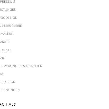
MPRESSUM
EISTUNGEN
OGODESIGN
USTERGALERIE
LMALEREI
LAKATE
ROJEKTE
TART
ERPACKUNGEN & ETIKETTEN
TA
EBDESIGN
EICHNUNGEN
RCHIVES