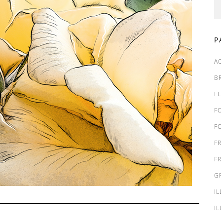
P
A
B
F
F
F
F
F
G
I
I