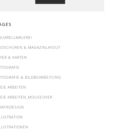
AGES
QUARELLMALEREI
ROSCHÜREN & MAGAZINLAYOUT
LYER & KARTEN
OTOGRAFIE
OTOGRAFIE & BILDBEARBEITUNG
REIE ARBEITEN
REIE ARBEITEN_MOUSEOVER
RAFIKDESIGN
LLUSTRATION
LLUSTRATIONEN