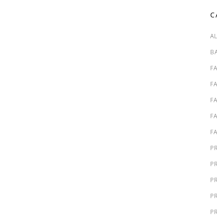
C
A
B
F
F
F
F
F
P
P
P
P
P