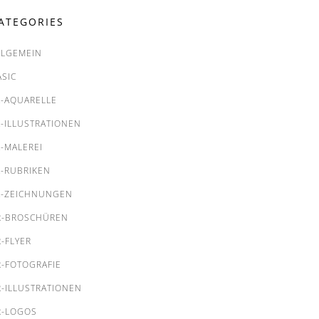
ATEGORIES
LLGEMEIN
ASIC
A-AQUARELLE
A-ILLUSTRATIONEN
A-MALEREI
A-RUBRIKEN
A-ZEICHNUNGEN
R-BROSCHÜREN
R-FLYER
R-FOTOGRAFIE
R-ILLUSTRATIONEN
R-LOGOS