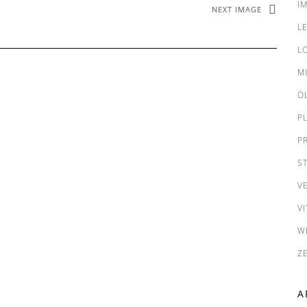
I
NEXT IMAGE
L
L
M
Ö
P
P
S
V
VI
W
Z
A