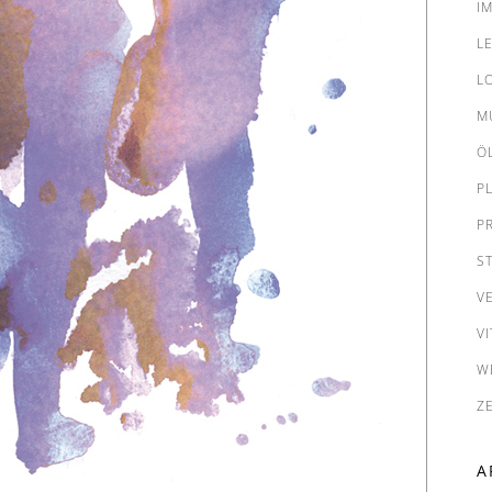
I
L
L
M
Ö
P
P
S
V
VI
W
Z
A