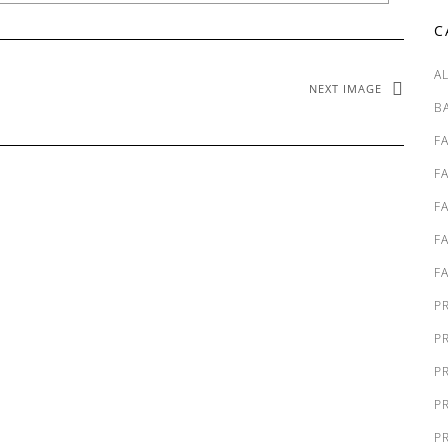
C
A
NEXT IMAGE
B
F
F
F
F
F
P
P
P
P
P