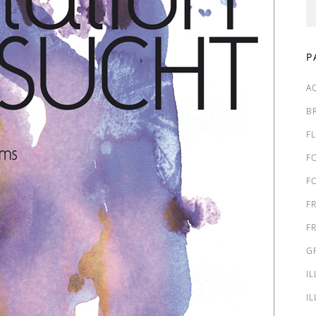
P
A
B
F
F
F
F
F
G
I
I