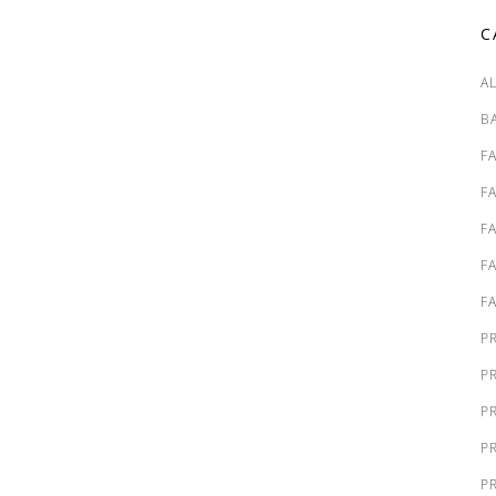
C
A
B
F
F
F
F
F
P
P
P
P
P