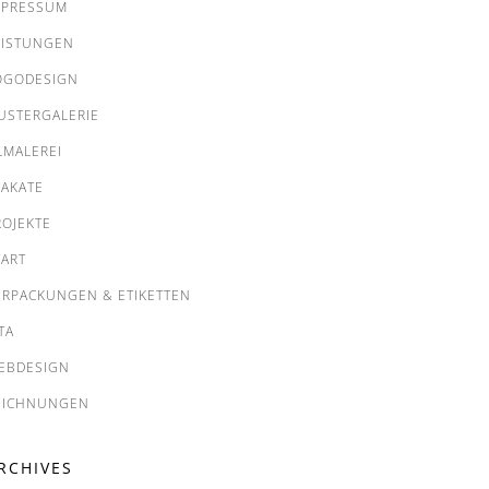
MPRESSUM
EISTUNGEN
OGODESIGN
USTERGALERIE
LMALEREI
LAKATE
ROJEKTE
TART
ERPACKUNGEN & ETIKETTEN
TA
EBDESIGN
EICHNUNGEN
RCHIVES