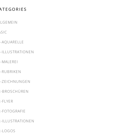
ATEGORIES
LLGEMEIN
ASIC
A-AQUARELLE
A-ILLUSTRATIONEN
A-MALEREI
A-RUBRIKEN
A-ZEICHNUNGEN
R-BROSCHÜREN
R-FLYER
R-FOTOGRAFIE
R-ILLUSTRATIONEN
R-LOGOS