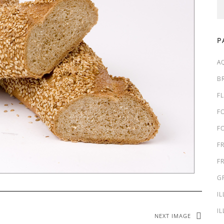
P
A
B
F
F
F
F
F
G
I
I
NEXT IMAGE