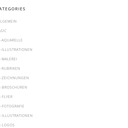
ATEGORIES
LLGEMEIN
ASIC
A-AQUARELLE
A-ILLUSTRATIONEN
A-MALEREI
A-RUBRIKEN
A-ZEICHNUNGEN
R-BROSCHÜREN
R-FLYER
R-FOTOGRAFIE
R-ILLUSTRATIONEN
R-LOGOS