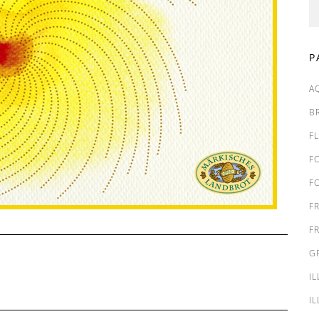
P
A
B
F
F
F
F
F
G
I
I