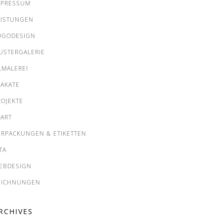
MPRESSUM
EISTUNGEN
OGODESIGN
USTERGALERIE
LMALEREI
LAKATE
ROJEKTE
TART
ERPACKUNGEN & ETIKETTEN
TA
EBDESIGN
EICHNUNGEN
RCHIVES