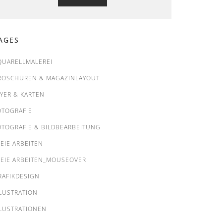
AGES
QUARELLMALEREI
ROSCHÜREN & MAGAZINLAYOUT
LYER & KARTEN
OTOGRAFIE
OTOGRAFIE & BILDBEARBEITUNG
REIE ARBEITEN
REIE ARBEITEN_MOUSEOVER
RAFIKDESIGN
LLUSTRATION
LLUSTRATIONEN