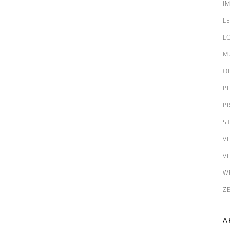
I
L
L
M
Ö
P
P
S
V
VI
W
Z
A