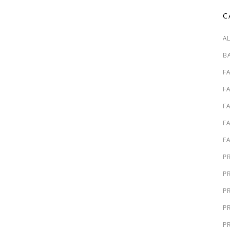
C
A
B
F
F
F
F
F
P
P
P
P
P