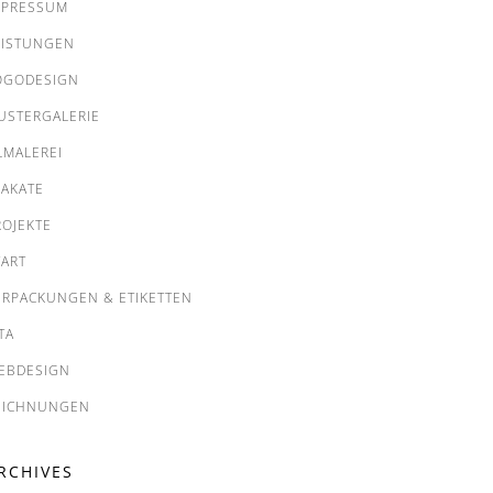
MPRESSUM
EISTUNGEN
OGODESIGN
USTERGALERIE
LMALEREI
LAKATE
ROJEKTE
TART
ERPACKUNGEN & ETIKETTEN
TA
EBDESIGN
EICHNUNGEN
RCHIVES