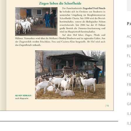
P
A
B
F
F
F
F
F
G
I
I