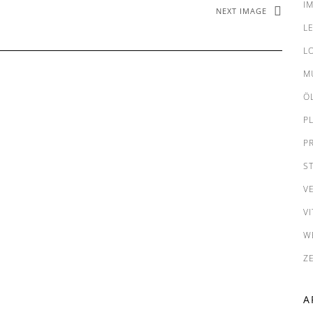
I
NEXT IMAGE
L
L
M
Ö
P
P
S
V
VI
W
Z
A