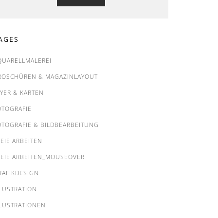
AGES
QUARELLMALEREI
ROSCHÜREN & MAGAZINLAYOUT
LYER & KARTEN
OTOGRAFIE
OTOGRAFIE & BILDBEARBEITUNG
REIE ARBEITEN
REIE ARBEITEN_MOUSEOVER
RAFIKDESIGN
LLUSTRATION
LLUSTRATIONEN