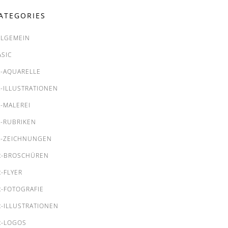
ATEGORIES
LLGEMEIN
ASIC
A-AQUARELLE
A-ILLUSTRATIONEN
A-MALEREI
A-RUBRIKEN
A-ZEICHNUNGEN
R-BROSCHÜREN
R-FLYER
R-FOTOGRAFIE
R-ILLUSTRATIONEN
R-LOGOS