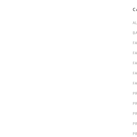
C
A
B
F
F
F
F
F
P
P
P
P
P